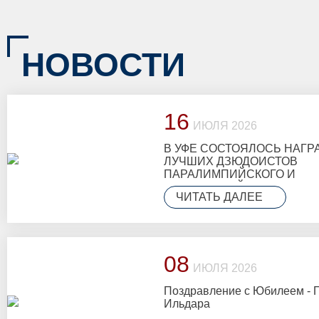
достижениях
НОВОСТИ
16
ИЮЛЯ 2026
В УФЕ СОСТОЯЛОСЬ НАГ
ЛУЧШИХ ДЗЮДОИСТОВ
ПАРАЛИМПИЙСКОГО И
СУРДЛИМПИЙСКОГО СПОР
ЧИТАТЬ ДАЛЕЕ
БАШКОРТОСТАНА, ВЕТЕРА
ТРЕНЕРОВ
ГЕННАДИЙ ДЕМЕНТЬЕВ ВОШЕЛ В СОСТАВ 
08
ПРИ ММПС РБ
ИЮЛЯ 2026
Геннадий Дементьев вошел в состав Общественного с
Поздравление с Юбилеем -
Ильдара
ЧИТАТЬ ДАЛЕЕ