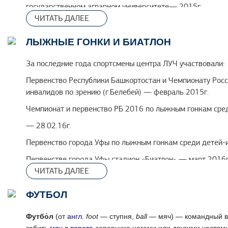
государственном аграрном университете— 2015г.
ЧИТАТЬ ДАЛЕЕ
Открытый турнир города Уфы по дзюдо среди инвалидов 
Открытого турнира города Уфы по дзюдо среди инвалидо
ЛЫЖНЫЕ ГОНКИ И БИАТЛОН
70 - летию победы в Великой Отечественной войне и 80
апрель 2015г.
За последние года спортсмены центра ЛУЧ участвовали:
Первенство России по спорту среди слепых по дзюдо,г. 
Первенство Республики Башкортостан и Чемпионату Росс
инвалидов по зрению (г.Белебей) — февраль 2015г.
Первенство России по дзюдо спорт слепых,г. Саранск ре
Чемпионат и первенство РБ 2016 по лыжным гонкам сред
— 28.02.16г.
Первенство города Уфы по лыжным гонкам среди детей-
Первенстве города Уфы стадион «Биатлон» — март 2016г
ЧИТАТЬ ДАЛЕЕ
Первенство России по лыжным гонкам и биатлону среди 
2015г.
ФУТБОЛ
Первая зимняя спартакиада инвалидов РБ , г. Кумертау—
Футбо́л
(от
англ.
foot
— ступня,
ball
— мяч) — командный 
Вторая всероссийская зимняя спартакиада инвалидов РФ