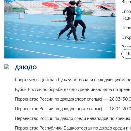
Всер
Спор
Наци
Перв
Откр
Всер
Ч
г. М
Перв
ДЗЮДО
Перв
Спортсмены центра «Луч» участвовали в следующих меро
Перв
Кубок России по борьбе дзюдо среди инвалидов по зрен
май 
Первенство России по дзюдо(спорт слепых) — 28.03-30.0
Всер
Первенство России по дзюдо(спорт слепых) — 18.04-20.0
г. Ч
Первенство России по дзюдо среди инвалидов по зрению
Перв
Первенство Республики Башкортостан по дзюдо среди и
(спо