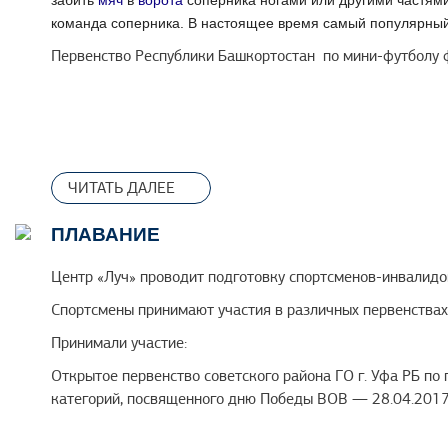
забить
мяч
в
ворота
соперника ногами или другими частями 
г. Ханты-Мансийск— 01.03-10.03.2017г.
команда соперника. В настоящее время самый популярны
Первенство России по спорту слепых (л.гонки/биатлон)
Первенство Республики Башкортостан по мини-футболу фу
п. Перекоп, Кировской области— 25.03.-31.03.2017г.
ЧИТАТЬ ДАЛЕЕ
ПЛАВАНИЕ
Центр «Луч» проводит подготовку спортсменов-инвалидо
Спортсмены принимают участия в различных первенствах
Принимали участие:
Открытое первенство советского района ГО г. Уфа РБ по
категорий, посвященного дню Победы ВОВ — 28.04.2017