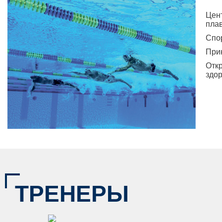
Цен
пла
Спо
При
Откр
здор
ТРЕНЕРЫ