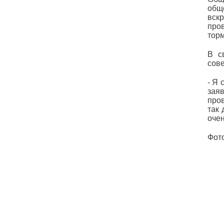
общ
вск
про
торм
В с
сов
- Я 
зая
про
так 
оче
Фот