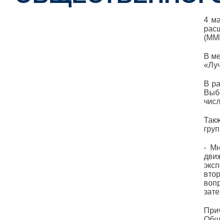
4 м
рас
(ММ
В м
«Лу
В р
Выб
числ
Так
груп
- М
дви
экс
вто
воп
зат
При
Общ